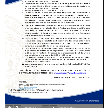
Página
1
/
1
Zoom
100%