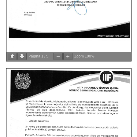
Página
1
/
5
Zoom
100%