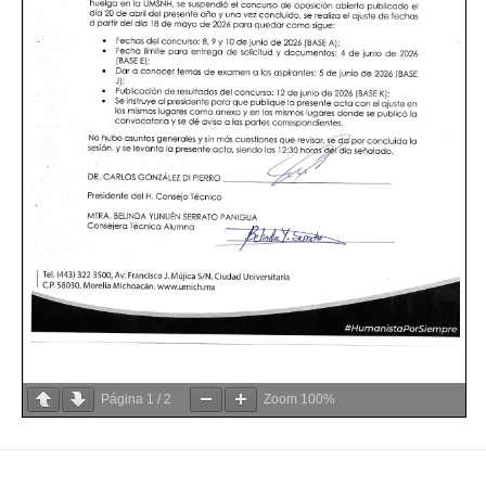
Página
1
/
2
Zoom
100%