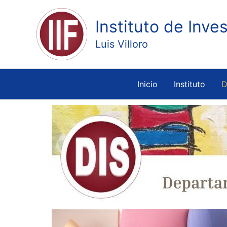
Ir
al
Instituto de Inve
contenido
Luis Villoro
Inicio
Instituto
D