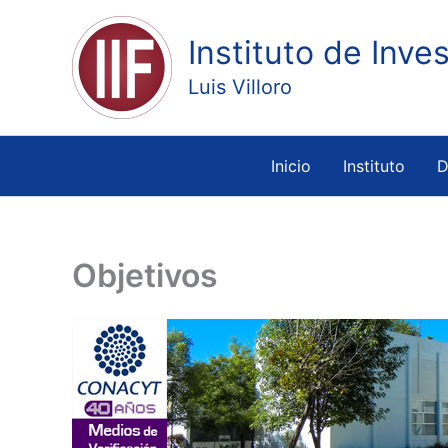
Ir
al
Instituto de Inve
contenido
Luis Villoro
Inicio
Instituto
D
Objetivos