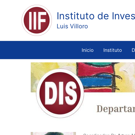
Ir
al
Instituto de Inve
contenido
Luis Villoro
Inicio
Instituto
D