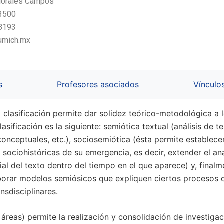
 Morales Campos
23500
78193
@umich.mx
s
Profesores asociados
Vínculo
a clasificación permite dar solidez teórico-metodológica a l
sificación es la siguiente: semiótica textual (análisis de tex
nceptuales, etc.), sociosemiótica (ésta permite establecer 
sociohistóricas de su emergencia, es decir, extender el an
ial del texto dentro del tiempo en el que aparece) y, finalm
elaborar modelos semiósicos que expliquen ciertos proceso
nsdisciplinares.
s áreas) permite la realización y consolidación de investiga