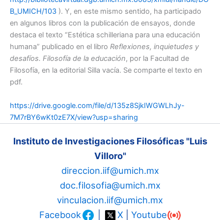
B_UMICH/103
). Y, en este mismo sentido, ha participado
en algunos libros con la publicación de ensayos, donde
destaca el texto “Estética schilleriana para una educación
humana” publicado en el libro
Reflexiones, inquietudes y
desafíos. Filosofía de la educación
, por la Facultad de
Filosofía, en la editorial Silla vacía. Se comparte el texto en
pdf.
https://drive.google.com/file/d/135z8SjkIWGWLhJy-
7M7rBY6wKt0zE7X/view?usp=sharing
Instituto de Investigaciones Filosóficas "Luis
Villoro"
direccion.iif@umich.mx
doc.filosofia@umich.mx
vinculacion.iif@umich.mx
Facebook
|
X
|
Youtube