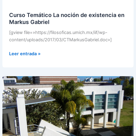
existencia
en
Curso Temático La noción de existencia en
Markus
Markus Gabriel
Gabriel
[gview file=»https://filosoficas.umich.mx/iif/wp-
content/uploads/2017/03/CTMarkusGabriel.doc»]
Leer entrada »
Convocatoria
concurso
interno
Profesor
Investigador
Titular
A