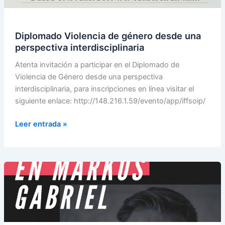
desde
una
perspectiva
Diplomado Violencia de género desde una
interdisciplinaria
perspectiva interdisciplinaria
Atenta invitación a participar en el Diplomado de
Violencia de Género desde una perspectiva
interdisciplinaria, para inscripciones en línea visitar el
siguiente enlace: http://148.216.1.59/evento/app/iffsoip/
Leer entrada »
Curso
Temático
La
noción
de