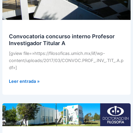
Convocatoria concurso interno Profesor
Investigador Titular A
[gview file=»https://filosoficas.umich.mx/iif/wp-
content/uploads/2017/03/CONVOC.PROF_.INV_.TIT_.A.p
df»]
Leer entrada »
Convocatoria
Doctorado
en
Filosofía