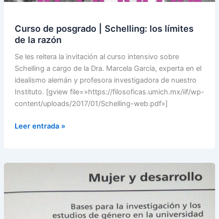
los
límites
Curso de posgrado | Schelling: los límites
de
de la razón
la
razón
Se les reitera la invitación al curso intensivo sobre
Schelling a cargo de la Dra. Marcela García, experta en el
idealismo alemán y profesora investigadora de nuestro
Instituto. [gview file=»https://filosoficas.umich.mx/iif/wp-
content/uploads/2017/01/Schelling-web.pdf»]
Leer entrada »
Presentación
del
libro
Mujer
y