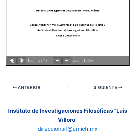
Página
1
/
7
Zoom
100%
ANTERIOR
SIGUIENTE
Instituto de Investigaciones Filosóficas "Luis
Villoro"
direccion.iif@umich.mx