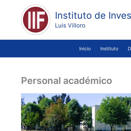
Ir
al
Instituto de Inve
contenido
Luis Villoro
Inicio
Instituto
D
Personal académico