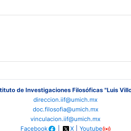
tituto de Investigaciones Filosóficas "Luis Vill
direccion.iif@umich.mx
doc.filosofia@umich.mx
vinculacion.iif@umich.mx
Facebook
|
X
|
Youtube